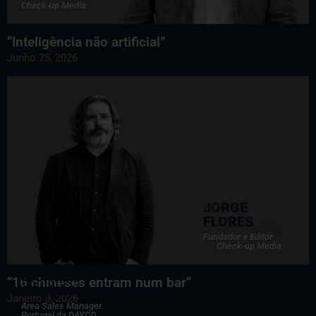
Check-up Media
“Inteligência não artificial”
Junho 25, 2026
JORGE
FLORES
Fundador e Editor
Check-up Media
RICARDO
“16 chineses entram num bar“
CALDAS
Janeiro 3, 2026
Area Sales Manager
Portugal da DAYCO