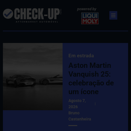
powered by
Em estrada
Aston Martin
Vanquish 25:
celebração de
um ícone
Agosto 7,
2026
Bruno
Castanheira