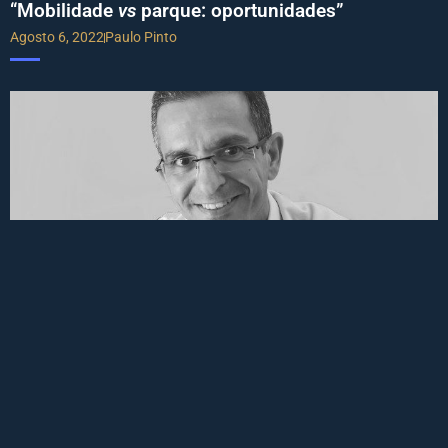
“Mobilidade
vs
parque: oportunidades”
Agosto 6, 2022
Paulo Pinto
“Manutenção preditiva ajuda a eliminar paragens
forçadas”
Julho 16, 2022
Nuno Mendes