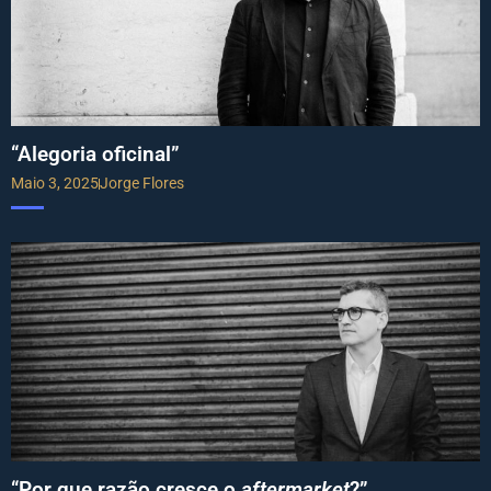
“Alegoria oficinal”
Maio 3, 2025
Jorge Flores
“Por que razão cresce o
aftermarket
?”