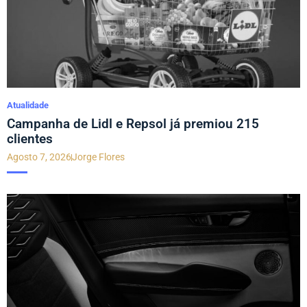
Atualidade
Campanha de Lidl e Repsol já premiou 215
clientes
Agosto 7, 2026
Jorge Flores