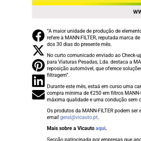
“A maior unidade de produção de elemento
refere à MANN-FILTER, reputada marca de 
dos 30 dias do presente mês.
No curto comunicado enviado ao Check-up, 
para Viaturas Pesadas, Lda. destaca a 
reposição automóvel, que oferece soluçõe
filtragem”.
Durante este mês, estaá em curso uma 
compra mínima de €250 em filtros MANN-FI
máxima qualidade e uma condução sem co
Os produtos da MANN-FILTER podem ser 
email
geral@vicauto.pt
.
Mais sobre a Vicauto
aqui
.
Secção patrocinada por empresas que apo