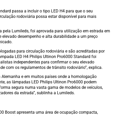
ndard passa a incluir o tipo LED H4 para que o seu
ulação rodoviária possa estar disponível para mais
 pela Lumileds, foi aprovada para utilização em estrada em
ce elevado desempenho e alta durabilidade a um preço
nicado.
gadas para circulação rodoviária e são acreditadas por
lâmpada LED H4 Philips Ultinon Pro6000 Standard foi
ialistas independentes para confirmar o seu elevado
 com os regulamentos de trânsito rodoviário”, explica.
a Alemanha e em muitos países onde a homologação
nte, as lâmpadas LED Philips Ultinon Pro6000 podem
 forma segura numa vasta gama de modelos de veículos,
zadores da estrada”, sublinha a Lumileds.
000 Boost apresenta uma área de ocupação compacta,