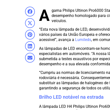
A
gama Philips Ultinon Pro6000 Sta
desempenho homologado para circ
veículos.
“Esta nova lâmpada de LED, desenvolvida
vários países da União Europeia e ofere
acessível”, avança a
Lumileds
, em comu
As lâmpadas de LED encontram-se homolo
especialistas em automóveis. “A nossa 
submetida a testes exaustivos por espec
desempenho e a sua elevada conformidade
“Cumpriu as normas de licenciamento n
rodoviária é necessária. Consequenteme
substituir as lâmpadas de halogéneo de
garantindo a segurança de todos os utili
Brilho LED notável na estrada
A lâmpada LED H4 Philips Ultinon Pro6