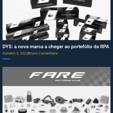
DYS: a nova marca a chegar ao portefólio da RPA
Outubro 3, 2022
Bruno Castanheira