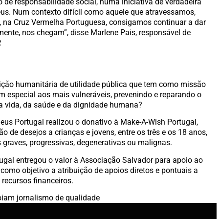
o de responsabilidade social, numa iniciativa de verdadeira
eus. Num contexto difícil como aquele que atravessamos,
, na Cruz Vermelha Portuguesa, consigamos continuar a dar
mente, nos chegam”, disse Marlene Pais, responsável de
.
ição humanitária de utilidade pública que tem como missão
em especial aos mais vulneráveis, prevenindo e reparando o
da vida, da saúde e da dignidade humana?
eus Portugal realizou o donativo à Make-A-Wish Portugal,
 de desejos a crianças e jovens, entre os três e os 18 anos,
s graves, progressivas, degenerativas ou malignas.
ugal entregou o valor à Associação Salvador para apoio ao
como objetivo a atribuição de apoios diretos e pontuais a
 recursos financeiros.
iam jornalismo de qualidade