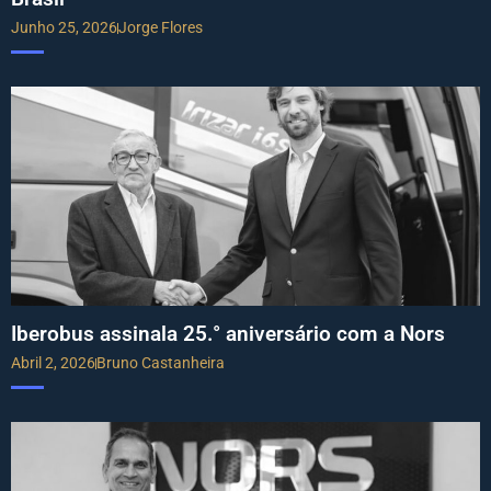
Junho 25, 2026
Jorge Flores
Iberobus assinala 25.° aniversário com a Nors
Abril 2, 2026
Bruno Castanheira