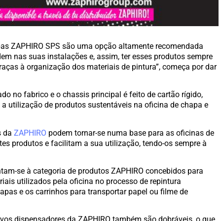
mpas ZAPHIRO SPS são uma opção altamente recomendada
dem nas suas instalações e, assim, ter esses produtos sempre
raças à organização dos materiais de pintura”, começa por dar
do no fabrico e o chassis principal é feito de cartão rígido,
 a utilização de produtos sustentáveis ​​na oficina de chapa e
s da
ZAPHIRO
podem tornar-se numa base para as oficinas de
es produtos e facilitam a sua utilização, tendo-os sempre à
untam-se à categoria de produtos ZAPHIRO concebidos para
ais utilizados pela oficina no processo de repintura
apas e os carrinhos para transportar papel ou filme de
ovos dispensadores da ZAPHIRO também são dobráveis, o que