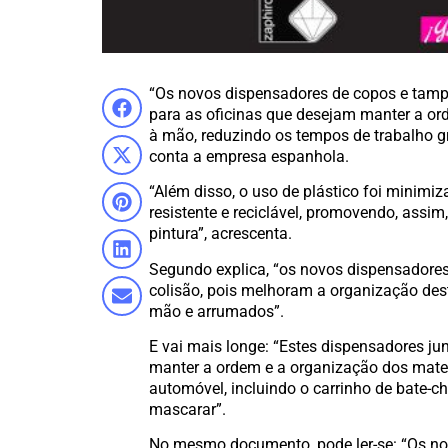
“Os novos dispensadores de copos e ta
para as oficinas que desejam manter a or
à mão, reduzindo os tempos de trabalho g
conta a empresa espanhola.
“Além disso, o uso de plástico foi minimiza
resistente e reciclável, promovendo, assim,
pintura”, acrescenta.
Segundo explica, “os novos dispensadore
colisão, pois melhoram a organização dest
mão e arrumados”.
E vai mais longe: “Estes dispensadores j
manter a ordem e a organização dos materi
automóvel, incluindo o carrinho de bate-ch
mascarar”.
No mesmo documento, pode ler-se: “Os n