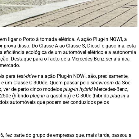
m ligar o Porto à tomada elétrica. A ação Plug-in NOW!, a
r prova disso. Do Classe A ao Classe S, Diesel e gasolina, esta
eficiência ecológica de um automóvel elétrico e a autonomia
ão. Destaque para o facto de a Mercedes-Benz ser a única
 mercado.
eis para
test-drive
na ação Plug-in NOW!, são, precisamente,
e e um Classe C 300de. Quem passar pelo
showroom
da Soc.
o, ver de perto cinco modelos
plug-in hybrid
Mercedes-Benz,
 250e (híbrido
plug-in
a gasolina) e C 300e (híbrido
plug-in
a
 dois automóveis que podem ser conduzidos pelos
6, fez parte do grupo de empresas que, mais tarde, passou a