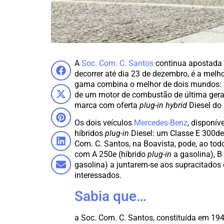
A
Soc. Com. C. Santos
continua apostada e
decorrer até dia 23 de dezembro, é a melho
gama combina o melhor de dois mundos: a 
de um motor de combustão de última geraç
marca com oferta
plug-in hybrid
Diesel do
Os dois veículos
Mercedes-Benz
, disponív
híbridos
plug-in
Diesel: um Classe E 300d
Com. C. Santos, na Boavista, pode, ao tod
com A 250e (híbrido
plug-in
a gasolina), B
gasolina) a juntarem-se aos supracitados
interessados.
Sabia que…
a Soc. Com. C. Santos, constituída em 194