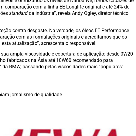
aditivos e otimizando os níveis de Nanodrive, fomos capazes de
em comparação com a linha EE Longlife original e até 24% de
ções
standard
da indústria”, revela Andy Ogley, diretor técnico
eção contra desgaste. Na verdade, os óleos EE Performance
ração com as formulações originais e acreditamos que os
 esta atualização”, acrescenta o responsável.
sua ampla viscosidade e cobertura de aplicação: desde 0W20
nho fabricados na Ásia até 10W60 recomendado para
” da BMW, passando pelas viscosidades mais “populares”
iam jornalismo de qualidade