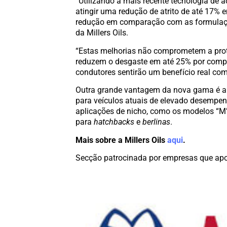
“Utilizando a mais recente tecnologia de 
atingir uma redução de atrito de até 17% 
redução em comparação com as formula
da Millers Oils.
“Estas melhorias não comprometem a prot
reduzem o desgaste em até 25% por compa
condutores sentirão um benefício real com
Outra grande vantagem da nova gama é a 
para veículos atuais de elevado desempe
aplicações de nicho, como os modelos “M
para
hatchbacks
e
berlinas
.
Mais sobre a Millers Oils
aqui
.
Secção patrocinada por empresas que apo