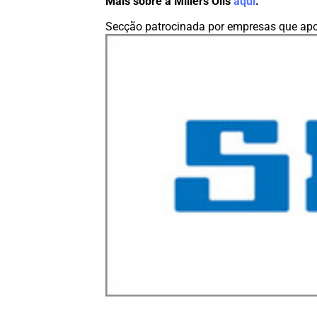
Mais sobre a Millers Oils
aqui
.
Secção patrocinada por empresas que apo