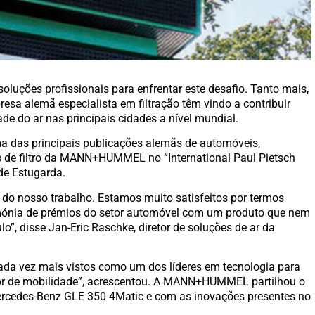
oluções profissionais para enfrentar este desafio. Tanto mais,
resa alemã especialista em filtração têm vindo a contribuir
de do ar nas principais cidades a nível mundial.
ma das principais publicações alemãs de automóveis,
s de filtro da MANN+HUMMEL no “International Paul Pietsch
de Estugarda.
do nosso trabalho. Estamos muito satisfeitos por termos
mónia de prémios do setor automóvel com um produto que nem
lo”, disse Jan-Eric Raschke, diretor de soluções de ar da
ada vez mais vistos como um dos líderes em tecnologia para
etor de mobilidade”, acrescentou. A MANN+HUMMEL partilhou o
rcedes-Benz GLE 350 4Matic e com as inovações presentes no