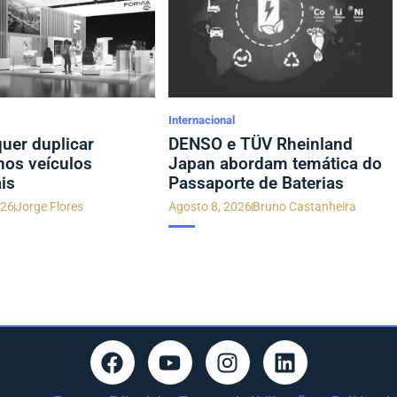
Internacional
uer duplicar
DENSO e TÜV Rheinland
 nos veículos
Japan abordam temática do
is
Passaporte de Baterias
026
Jorge Flores
Agosto 8, 2026
Bruno Castanheira