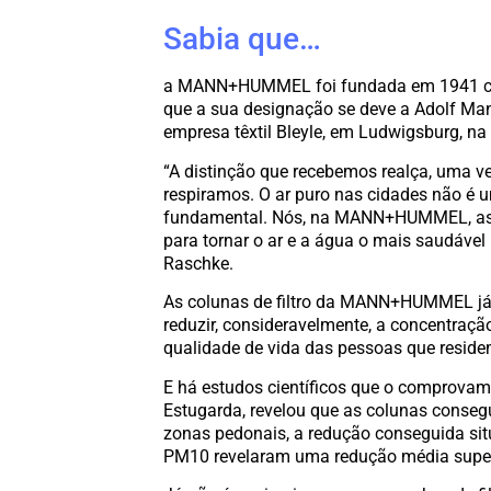
Sabia que…
a MANN+HUMMEL foi fundada em 1941 como
que a sua designação se deve a Adolf Man
empresa têxtil Bleyle, em Ludwigsburg, n
“A distinção que recebemos realça, uma v
respiramos. O ar puro nas cidades não é 
fundamental. Nós, na MANN+HUMMEL, ass
para tornar o ar e a água o mais saudável 
Raschke.
As colunas de filtro da MANN+HUMMEL já 
reduzir, consideravelmente, a concentração
qualidade de vida das pessoas que resid
E há estudos científicos que o comprovam.
Estugarda, revelou que as colunas consegu
zonas pedonais, a redução conseguida sit
PM10 revelaram uma redução média super