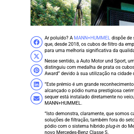
Ar poluído? A
MANN+HUMMEL
dispõe de s
que, desde 2018, os cubos de filtro da emp
para uma melhoria significativa da qualida
Nesse sentido, a Auto Motor und Sport, u
distinguiu com medalha de prata os cubo
Award” devido à sua utilização na cidade 
“Este prémio é um grande reconhecimento 
alcançado o pódio numa prestigiosa ceri
sequer está instalado diretamente no veícu
MANN+HUMMEL.
“Isto demonstra, claramente, que somos c
soluções de filtração, também fora do s
pódio com o sistema híbrido
plug-in
do Me
novo Mercedes-Benz Classe S.