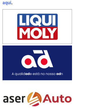
aqui
.