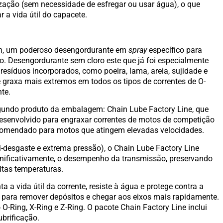
rização (sem necessidade de esfregar ou usar água), o que
 a vida útil do capacete.
ean, um poderoso desengordurante em
spray
específico para
to. Desengordurante sem cloro este que já foi especialmente
resíduos incorporados, como poeira, lama, areia, sujidade e
 graxa mais extremos em todos os tipos de correntes de O-
nte.
egundo produto da embalagem: Chain Lube Factory Line, que
desenvolvido para engraxar correntes de motos de competição
ecomendado para motos que atingem elevadas velocidades.
-desgaste e extrema pressão), o Chain Lube Factory Line
significativamente, o desempenho da transmissão, preservando
ltas temperaturas.
a a vida útil da corrente, resiste à água e protege contra a
 para remover depósitos e chegar aos eixos mais rapidamente.
 O-Ring, X-Ring e Z-Ring. O pacote Chain Factory Line inclui
brificação.