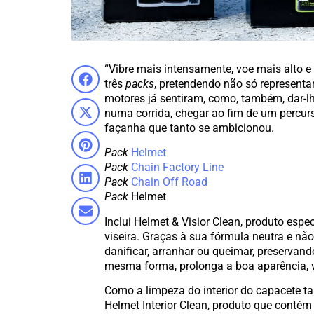
“Vibre mais intensamente, voe mais alto e
três
packs
, pretendendo não só representa
motores já sentiram, como, também, dar-lh
numa corrida, chegar ao fim de um percur
façanha que tanto se ambicionou.
Pack
Helmet
Pack
Chain Factory Line
Pack
Chain Off Road
Pack
Helmet
Inclui Helmet & Visior Clean, produto espe
viseira. Graças à sua fórmula neutra e nã
danificar, arranhar ou queimar, preservand
mesma forma, prolonga a boa aparência, vi
Como a limpeza do interior do capacete 
Helmet Interior Clean, produto que contém 