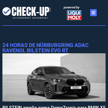
powered by
24 HORAS DE NÜRBURGRING ADAC
RAVENOL BILSTEIN EVO RT
BILSTEIN amplia gama DampTronic para BMW X5