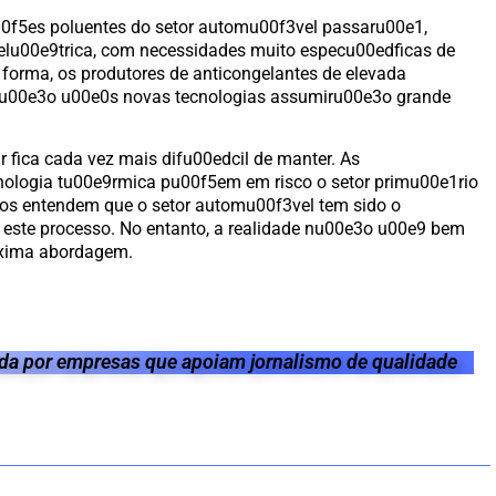
00f5es poluentes do setor automu00f3vel passaru00e1,
 elu00e9trica, com necessidades muito especu00edficas de
 forma, os produtores de anticongelantes de elevada
7u00e3o u00e0s novas tecnologias assumiru00e3o grande
fica cada vez mais difu00edcil de manter. As
ologia tu00e9rmica pu00f5em em risco o setor primu00e1rio
tos entendem que o setor automu00f3vel tem sido o
este processo. No entanto, a realidade nu00e3o u00e9 bem
3xima abordagem.
a por empresas que apoiam jornalismo de qualidade