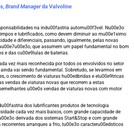
os,
Brand Manager
da Valvoline
sponsabilidades na indu00fastria automu00f3vel. Nu00e3o
limpos e lubrificados, como devem diminuir ao mu00e1ximo
ocidade e diferenciais, passando, igualmente, pelas novas
gerau00e7u00e3o, que assumem um papel fundamental no bom
 e das cu00e9lulas de baterias.
cada vez mais reconhecida por todos os envolvidos no setor
ainda vai sendo fundamental. Sobretudo, se levarmos em
es, o crescimento de viaturas hu00edbridas e elu00e9tricas
 as vendas de viaturas novas que recorrem a estas
 semelhantes u00e0s vendas de viaturas novas com motor
du00fastria dos lubrificantes produtos de tecnologia
osidade cada vez mais baixos, com grande capacidade de
00e3o derivada dos sistemas Start&Stop e com grande
recorrentes arranques a frio, tu00e3o caracteru00edsticos