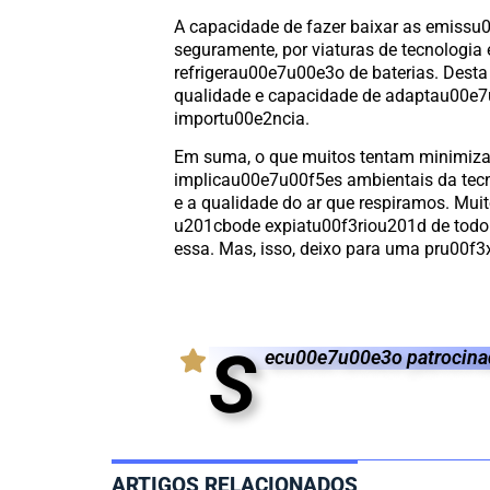
A capacidade de fazer baixar as emissu
seguramente, por viaturas de tecnologia
refrigerau00e7u00e3o de baterias. Desta
qualidade e capacidade de adaptau00e
importu00e2ncia.
Em suma, o que muitos tentam minimizar 
implicau00e7u00f5es ambientais da tecn
e a qualidade do ar que respiramos. Mui
u201cbode expiatu00f3riou201d de todo 
essa. Mas, isso, deixo para uma pru00f
S
ecu00e7u00e3o patrocinad
ARTIGOS RELACIONADOS