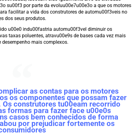
e3o su00f3 por parte da evoluu00e7u00e3o a que os motores
ara facilitar a vida dos construtores de automu00f3veis no
es dos seus produtos.
itido u00e0 indu00fastria automu00f3vel diminuir os
as taxas poluentes, atravu00e9s de bases cada vez mais
de desempenho mais complexos.
omplicar as contas para os motores
dos os componentes que possam fazer
. Os construtores tu00eam recorrido
as formas para fazer face u00e0s
uns casos bem conhecidos de forma
cabou por prejudicar fortemente os
consumidores