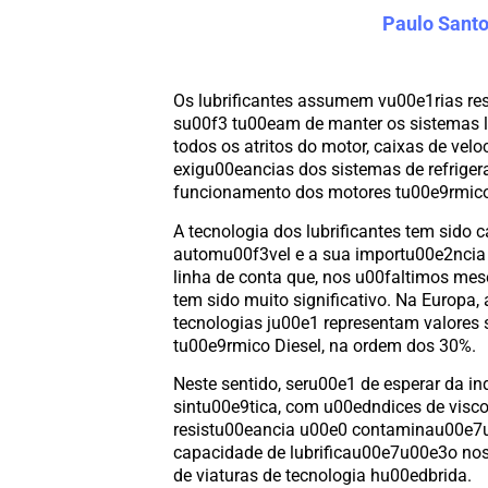
Paulo Sant
Os lubrificantes assumem vu00e1rias re
su00f3 tu00eam de manter os sistemas 
todos os atritos do motor, caixas de vel
exigu00eancias dos sistemas de refri
funcionamento dos motores tu00e9rmicos
A tecnologia dos lubrificantes tem sido 
automu00f3vel e a sua importu00e2ncia 
linha de conta que, nos u00faltimos mes
tem sido muito significativo. Na Europa,
tecnologias ju00e1 representam valores
tu00e9rmico Diesel, na ordem dos 30%.
Neste sentido, seru00e1 de esperar da in
sintu00e9tica, com u00edndices de visc
resistu00eancia u00e0 contaminau00e7u
capacidade de lubrificau00e7u00e3o nos 
de viaturas de tecnologia hu00edbrida.