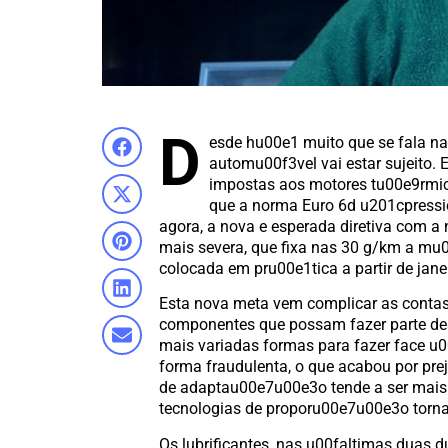
D
esde hu00e1 muito que se fala na
automu00f3vel vai estar sujeito.
impostas aos motores tu00e9rmico
que a norma Euro 6d u201cpressi
agora, a nova e esperada diretiva com 
mais severa, que fixa nas 30 g/km a mu
colocada em pru00e1tica a partir de jane
Esta nova meta vem complicar as contas
componentes que possam fazer parte des
mais variadas formas para fazer face u
forma fraudulenta, o que acabou por pr
de adaptau00e7u00e3o tende a ser mais
tecnologias de proporu00e7u00e3o tornam
Os lubrificantes, nas u00faltimas duas 