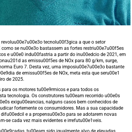
 revoluu00e7u00e3o tecnolu00f3gica a que o setor
 E como se nu00e3o bastassem as fortes restriu00e7u00f5es
s e u00e0 indu00fastria a partir do inu00edcio de 2021, em
onau201d as emissu00f5es de NOx para 80 g/km, surge,
a norma Euro 7. Desta vez, uma imposiu00e7u00e3o bastante
00e9dia de emissu00f5es de NOx, meta esta que seru00e1
iro de 2025.
 para os motores tu00e9rmicos e para todos os
ta tecnologia. Os construtores tu00eam recorrido u00e0s
00e0s exigu00eancias, nalguns casos bem conhecidos de
ejudicar fortemente os consumidores. Mas a sua capacidade
 difu00edcil e a propensu00e3o para se adotarem novas
-se cada vez mais evidentes e irrefutu00e1veis.
du00e9cadas, tu00eam sido igualmente alvo de elevadas