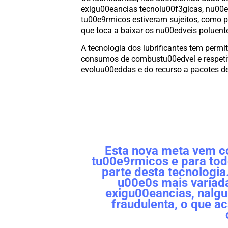
exigu00eancias tecnolu00f3gicas, nu00
tu00e9rmicos estiveram sujeitos, como p
que toca a baixar os nu00edveis poluent
A tecnologia dos lubrificantes tem perm
consumos de combustu00edvel e respetiv
evoluu00eddas e do recurso a pacotes 
Esta nova meta vem c
tu00e9rmicos e para to
parte desta tecnologia
u00e0s mais variad
exigu00eancias, nalg
fraudulenta, o que a