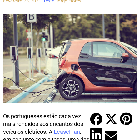
Fevereiro 23, 2021
Texto
Jorge Flores
Os portugueses estão cada vez
mais rendidos aos encantos dos
veículos elétricos. A
LeasePlan
,
em conjunto com a Ipsos, uma das