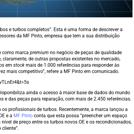
rbos e turbos completos”. Esta é uma forma de descrever a
ssores da MF Pinto, empresa que tem a sua distribuição
te como marca
p
remium
no negócio de peças de qualidade
e, claramente, de outras propostas existentes no mercado,
mos em
stock
mais de 1.000 referências para responder às
ez mais competitivo”, refere a MF Pinto em comunicado.
wTLnEr4&t=5s
isponibiliza ainda o acesso à maior base de dados do mundo
bos e das peças para reparação, com mais de 2.450 referências.
 os profissionais de turbos. Recentemente, a marca lançou a
 OE e a
MF Pinto
conta que esta possa “preencher um espaço
nível de preço entre os turbos novos OE e os recondicionados,
cliente”.