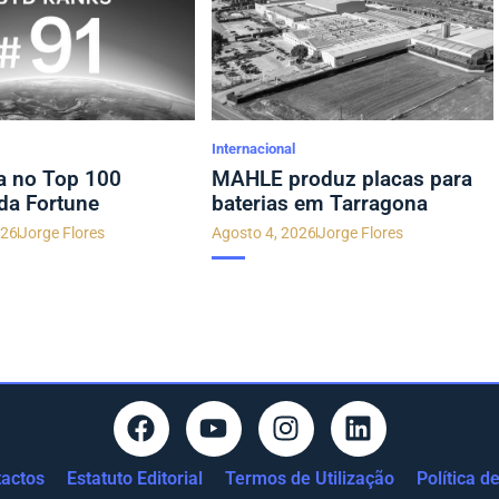
Internacional
a no Top 100
MAHLE produz placas para
da Fortune
baterias em Tarragona
026
Jorge Flores
Agosto 4, 2026
Jorge Flores
actos
Estatuto Editorial
Termos de Utilização
Política d