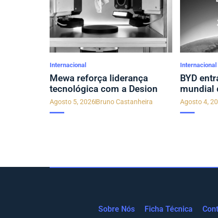
Internacional
Internacional
Mewa reforça liderança
BYD entr
tecnológica com a Desion
mundial 
Agosto 5, 2026
Bruno Castanheira
Agosto 4, 2
Sobre Nós
Ficha Técnica
Cont