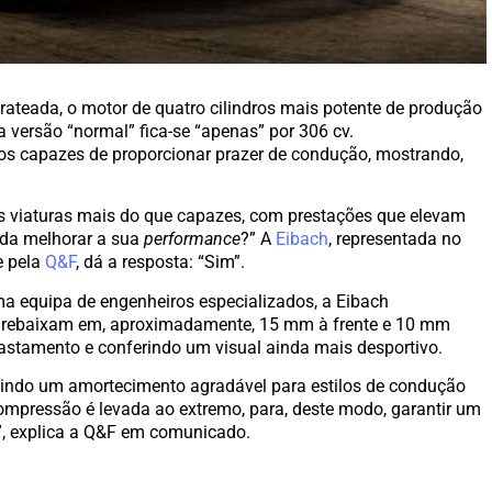
ateada, o motor de quatro cilindros mais potente de produção
 versão “normal” fica-se “apenas” por 306 cv.
os capazes de proporcionar prazer de condução, mostrando,
s viaturas mais do que capazes, com prestações que elevam
nda melhorar a sua
performance
?” A
Eibach
, representada no
e pela
Q&F
, dá a resposta: “Sim”.
a equipa de engenheiros especializados, a Eibach
ue rebaixam em, aproximadamente, 15 mm à frente e 10 mm
rastamento e conferindo um visual ainda mais desportivo.
ntindo um amortecimento agradável para estilos de condução
ompressão é levada ao extremo, para, deste modo, garantir um
”, explica a Q&F em comunicado.