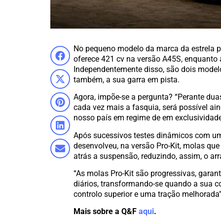
No pequeno modelo da marca da estrela pr
oferece 421 cv na versão A45S, enquanto a
Independentemente disso, são dois model
também, a sua garra em pista.
Agora, impõe-se a pergunta? “Perante dua
cada vez mais a fasquia, será possível ai
nosso país em regime de em exclusividad
Após sucessivos testes dinâmicos com um
desenvolveu, na versão Pro-Kit, molas q
atrás a suspensão, reduzindo, assim, o ar
“As molas Pro-Kit são progressivas, gara
diários, transformando-se quando a sua c
controlo superior e uma tração melhorada
Mais sobre a Q&F
aqui
.