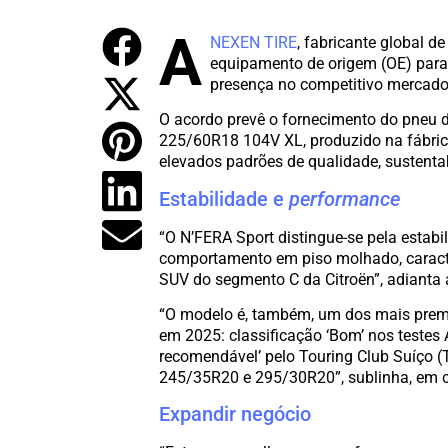
A
NEXEN TIRE
, fabricante global d
equipamento de origem (OE) para 
presença no competitivo mercado
O acordo prevê o fornecimento do pneu d
225/60R18 104V XL, produzido na fábric
elevados padrões de qualidade, sustentab
Estabilidade e
performance
“O N’FERA Sport distingue-se pela estabil
comportamento em piso molhado, caract
SUV do segmento C da Citroën”, adianta
“O modelo é, também, um dos mais premi
em 2025: classificação ‘Bom’ nos test
recomendável’ pelo Touring Club Suíço (
245/35R20 e 295/30R20”, sublinha, em
Expandir negócio