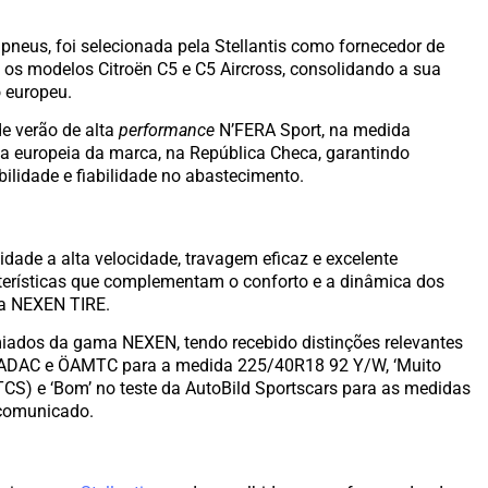
e pneus, foi selecionada pela Stellantis como fornecedor de
os modelos Citroën C5 e C5 Aircross, consolidando a sua
 europeu.
e verão de alta
performance
N’FERA Sport, na medida
a europeia da marca, na República Checa, garantindo
ilidade e fiabilidade no abastecimento.
idade a alta velocidade, travagem eficaz e excelente
erísticas que complementam o conforto e a dinâmica dos
 a NEXEN TIRE.
ados da gama NEXEN, tendo recebido distinções relevantes
es ADAC e ÖAMTC para a medida 225/40R18 92 Y/W, ‘Muito
TCS) e ‘Bom’ no teste da AutoBild Sportscars para as medidas
 comunicado.