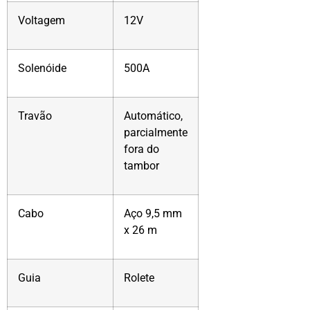
Voltagem
12V
Solenóide
500A
Travão
Automático,
parcialmente
fora do
tambor
Cabo
Aço 9,5 mm
x 26 m
Guia
Rolete