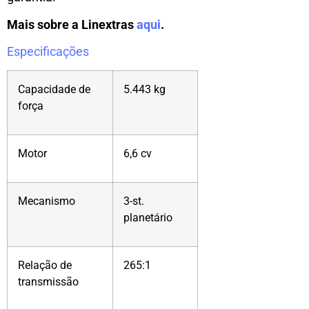
Mais sobre a Linextras
aqui
.
Especificações
Capacidade de
5.443 kg
força
Motor
6,6 cv
Mecanismo
3-st.
planetário
Relação de
265:1
transmissão