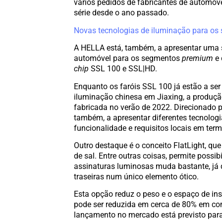
vários pedidos de fabricantes de automóv
série desde o ano passado.
Novas tecnologias de iluminação para o
A HELLA está, também, a apresentar uma 
automóvel para os segmentos
premium
e 
chip
SSL 100 e SSL|HD.
Enquanto os faróis SSL 100 já estão a se
iluminação chinesa em Jiaxing, a produçã
fabricada no verão de 2022. Direcionado 
também, a apresentar diferentes tecnolo
funcionalidade e requisitos locais em ter
Outro destaque é o conceito FlatLight, q
de sal. Entre outras coisas, permite poss
assinaturas luminosas muda bastante, já q
traseiras num único elemento ótico.
Esta opção reduz o peso e o espaço de ins
pode ser reduzida em cerca de 80% em co
lançamento no mercado está previsto para