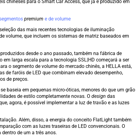
eis chineses para o Smart Car Access, que já é produzido em
s segmentos
premium
e de volume
seleção das mais recentes tecnologias de iluminação
de volume, que incluem os sistemas de matriz baseados em
r produzidos desde o ano passado, também na fábrica de
o em larga escala para a tecnologia SSL|HD começará a ser
para o segmento de volume do mercado chinês, a HELLA está,
gias de faróis de LED que combinam elevado desempenho,
mos de preços.
ue se baseia em pequenas micro-óticas, menores do que um grão
ibilidades de estilo completamente novas. O
design
das
ue, agora, é possível implementar a luz de travão e as luzes
talação. Além, disso, a energia do conceito FlatLight também
mparação com as luzes traseiras de LED convencionais. O
 dentro de um a três anos.