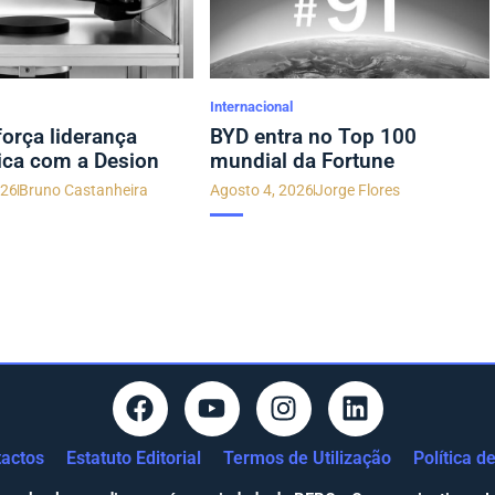
Internacional
orça liderança
BYD entra no Top 100
ica com a Desion
mundial da Fortune
026
Bruno Castanheira
Agosto 4, 2026
Jorge Flores
actos
Estatuto Editorial
Termos de Utilização
Política d