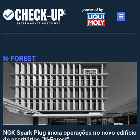
powered by
N-FOREST
NGK Spark Plug inicia operações no novo edifício
de escritórios “N-Forest”