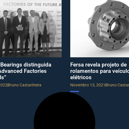
 Bearings distinguida
Fersa revela projeto de
Advanced Factories
rolamentos para veícul
ds”
elétricos
 2022
Bruno Castanheira
Novembro 13, 2021
Bruno Casta