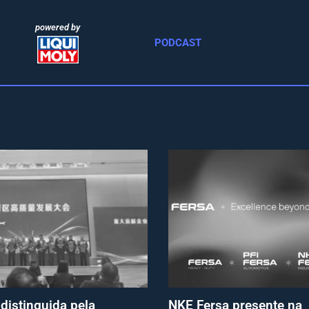
powered by
PODCAST
 distinguida pela
NKE Fersa presente na