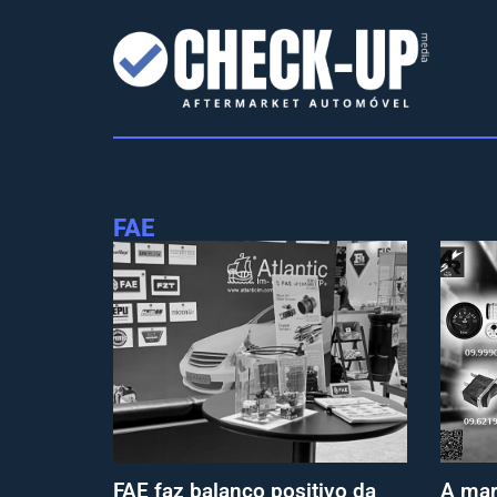
FAE
FAE faz balanço positivo da
A mar