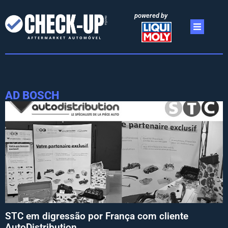
powered by
AD BOSCH
STC em digressão por França com cliente
AutoDistribution