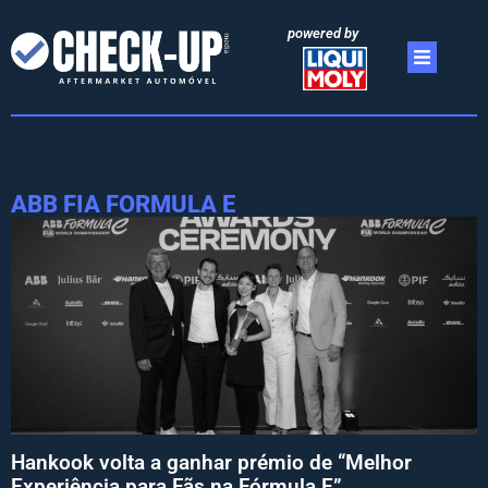
powered by
ABB FIA FORMULA E
Hankook volta a ganhar prémio de “Melhor
Experiência para Fãs na Fórmula E”