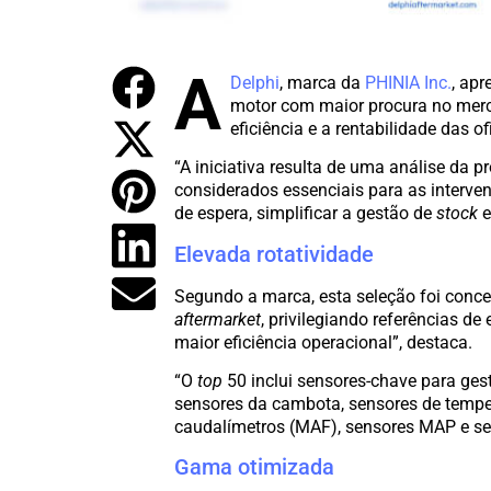
A
Delphi
, marca da
PHINIA Inc.
, ap
motor com maior procura no merc
eficiência e a rentabilidade das o
“A iniciativa resulta de uma análise da 
considerados essenciais para as interve
de espera, simplificar a gestão de
stock
e
Elevada rotatividade
Segundo a marca, esta seleção foi conce
aftermarket
, privilegiando referências de
maior eficiência operacional”, destaca.
“O
top
50 inclui sensores-chave para ges
sensores da cambota, sensores de tempera
caudalímetros (MAF), sensores MAP e se
Gama otimizada