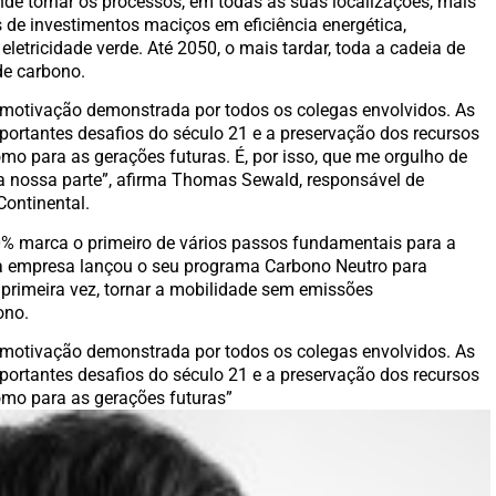
nde tornar os processos, em todas as suas localizações, mais
s de investimentos maciços em eficiência energética,
eletricidade verde. Até 2050, o mais tardar, toda a cadeia de
de carbono.
otivação demonstrada por todos os colegas envolvidos. As
portantes desafios do século 21 e a preservação dos recursos
como para as gerações futuras. É, por isso, que me orgulho de
a nossa parte”, afirma Thomas Sewald, responsável de
Continental.
00% marca o primeiro de vários passos fundamentais para a
, a empresa lançou o seu programa Carbono Neutro para
 primeira vez, tornar a mobilidade sem emissões
ono.
otivação demonstrada por todos os colegas envolvidos. As
portantes desafios do século 21 e a preservação dos recursos
 como para as gerações futuras”