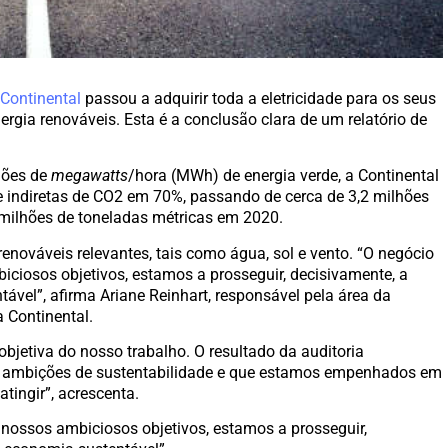
a
Continental
passou a adquirir toda a eletricidade para os seus
nergia renováveis. Esta é a conclusão clara de um relatório de
hões de
megawatts
/hora (MWh) de energia verde, a Continental
e indiretas de CO2 em 70%, passando de cerca de 3,2 milhões
milhões de toneladas métricas em 2020.
renováveis relevantes, tais como água, sol e vento. “O negócio
iciosos objetivos, estamos a prosseguir, decisivamente, a
vel”, afirma Ariane Reinhart, responsável pela área da
 Continental.
jetiva do nosso trabalho. O resultado da auditoria
s ambições de sustentabilidade e que estamos empenhados em
tingir”, acrescenta.
 nossos ambiciosos objetivos, estamos a prosseguir,