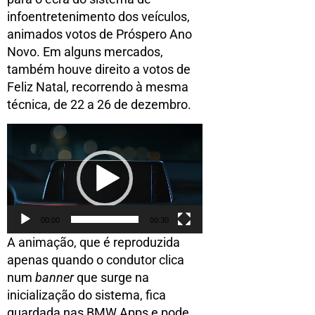
infoentretenimento dos veículos,
animados votos de Próspero Ano
Novo. Em alguns mercados,
também houve direito a votos de
Feliz Natal, recorrendo à mesma
técnica, de 22 a 26 de dezembro.
Reprodutor
de
vídeo
00:00
00:30
A animação, que é reproduzida
apenas quando o condutor clica
num
banner
que surge na
inicialização do sistema, fica
guardada nas BMW Apps e pode