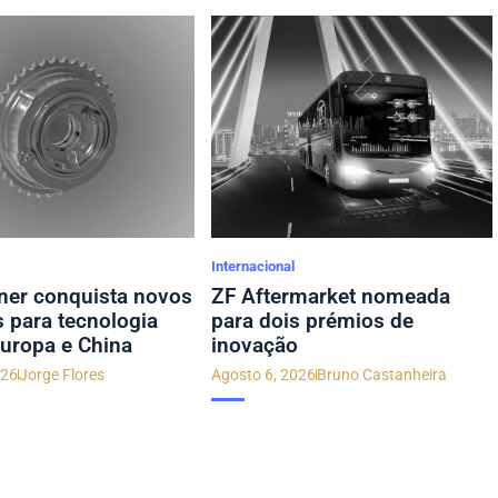
Internacional
er conquista novos
ZF Aftermarket nomeada
s para tecnologia
para dois prémios de
uropa e China
inovação
026
Jorge Flores
Agosto 6, 2026
Bruno Castanheira